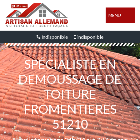
MENU
indisponible
indisponible
SPÉCIALISTE EN
DEMOUSSAGE DE
TOITURE
FROMENTIERES
51210
Nous intervenons 24h/24 sur 7j/7 en cas