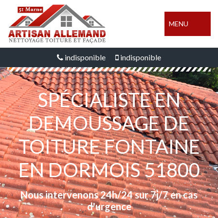
MENU
indisponible
indisponible
SPÉCIALISTE EN
DEMOUSSAGE DE
TOITURE FONTAINE
EN DORMOIS 51800
Nous intervenons 24h/24 sur 7j/7 en cas
d'urgence