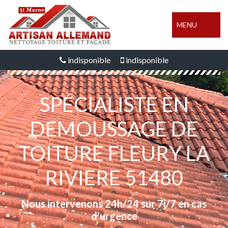
MENU
indisponible
indisponible
SPÉCIALISTE EN
DEMOUSSAGE DE
TOITURE FLEURY LA
RIVIERE 51480
Nous intervenons 24h/24 sur 7j/7 en cas
d'urgence