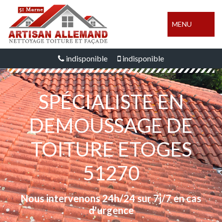
MENU
indisponible
indisponible
SPÉCIALISTE EN
DEMOUSSAGE DE
TOITURE ETOGES
51270
Nous intervenons 24h/24 sur 7j/7 en cas
d'urgence