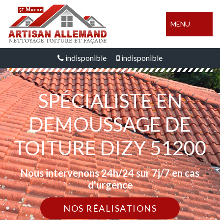
MENU
indisponible
indisponible
SPÉCIALISTE EN
DEMOUSSAGE DE
TOITURE DIZY 51200
Nous intervenons 24h/24 sur 7j/7 en cas
d'urgence
NOS RÉALISATIONS