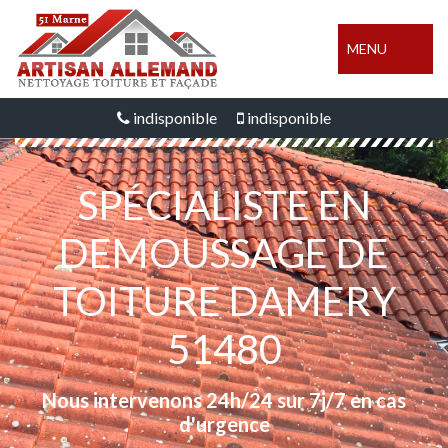
MENU
indisponible
indisponible
SPÉCIALISTE EN
DEMOUSSAGE DE
TOITURE DAMERY
51480
Nous intervenons 24h/24 sur 7j/7 en cas
d'urgence