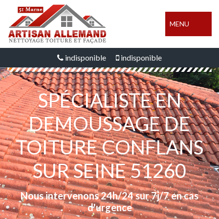
MENU
indisponible
indisponible
SPÉCIALISTE EN
DEMOUSSAGE DE
TOITURE CONFLANS
SUR SEINE 51260
Nous intervenons 24h/24 sur 7j/7 en cas
d'urgence