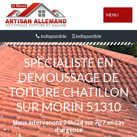
MENU
indisponible
indisponible
SPÉCIALISTE EN
DEMOUSSAGE DE
TOITURE CHATILLON
SUR MORIN 51310
Nous intervenons 24h/24 sur 7j/7 en cas
d'urgence