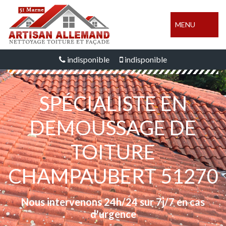
MENU
indisponible
indisponible
SPÉCIALISTE EN
DEMOUSSAGE DE
TOITURE
CHAMPAUBERT 51270
Nous intervenons 24h/24 sur 7j/7 en cas
d'urgence