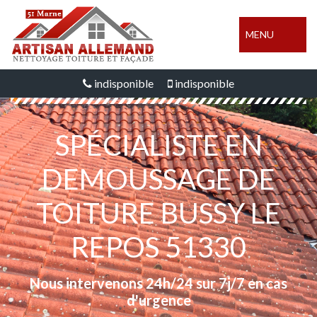
MENU
indisponible
indisponible
SPÉCIALISTE EN
DEMOUSSAGE DE
TOITURE BUSSY LE
REPOS 51330
Nous intervenons 24h/24 sur 7j/7 en cas
d'urgence