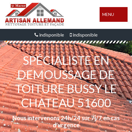
MENU
indisponible
indisponible
SPÉCIALISTE EN
DEMOUSSAGE DE
TOITURE BUSSY LE
CHATEAU 51600
Nous intervenons 24h/24 sur 7j/7 en cas
d'urgence