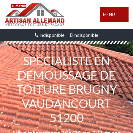
MENU
indisponible
indisponible
SPÉCIALISTE EN
DEMOUSSAGE DE
TOITURE BRUGNY
VAUDANCOURT
51200
Nous intervenons 24h/24 sur 7j/7 en cas