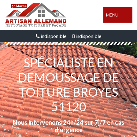
MENU
indisponible
indisponible
SPÉCIALISTE EN
DEMOUSSAGE DE
TOITURE BROYES
51120
Nous intervenons 24h/24 sur 7j/7 en cas
d'urgence