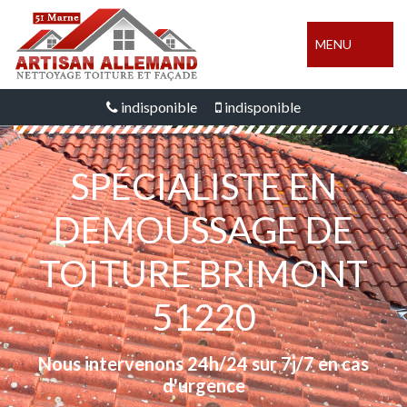
MENU
indisponible
indisponible
SPÉCIALISTE EN
DEMOUSSAGE DE
TOITURE BRIMONT
51220
Nous intervenons 24h/24 sur 7j/7 en cas
d'urgence