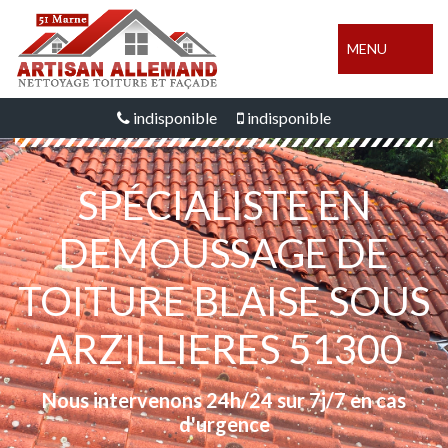
MENU
indisponible
indisponible
SPÉCIALISTE EN
DEMOUSSAGE DE
TOITURE BLAISE SOUS
ARZILLIERES 51300
Nous intervenons 24h/24 sur 7j/7 en cas
d'urgence