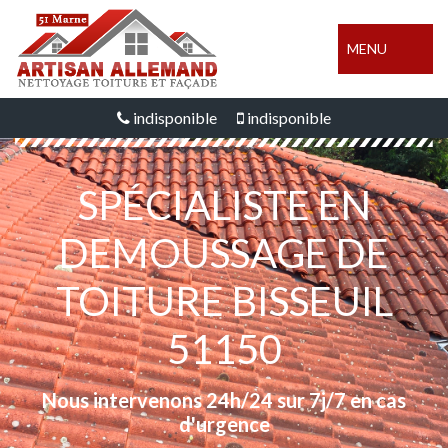
MENU
indisponible
indisponible
SPÉCIALISTE EN
DEMOUSSAGE DE
TOITURE BISSEUIL
51150
Nous intervenons 24h/24 sur 7j/7 en cas
d'urgence