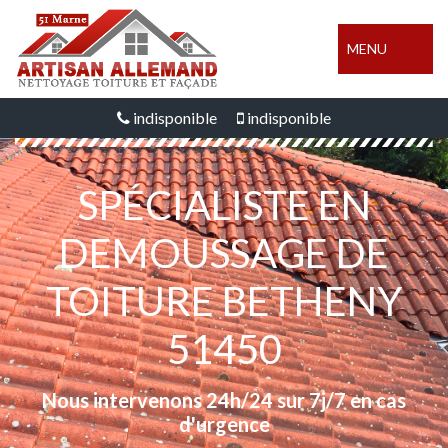
MENU
indisponible
indisponible
SPÉCIALISTE EN
DEMOUSSAGE DE
TOITURE BETHENY
51450
Nous intervenons 24h/24 sur 7j/7 en cas
d'urgence