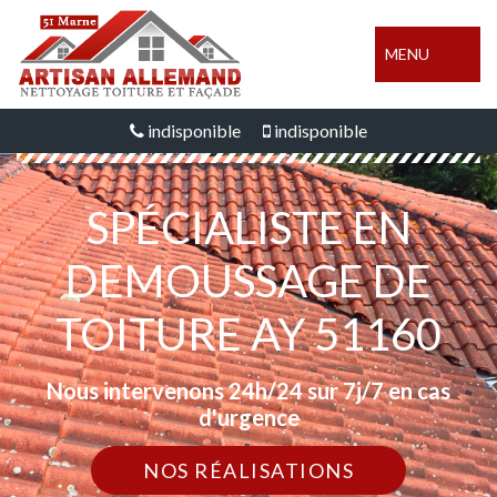
MENU
indisponible
indisponible
SPÉCIALISTE EN
DEMOUSSAGE DE
TOITURE AY 51160
Nous intervenons 24h/24 sur 7j/7 en cas
d'urgence
NOS RÉALISATIONS