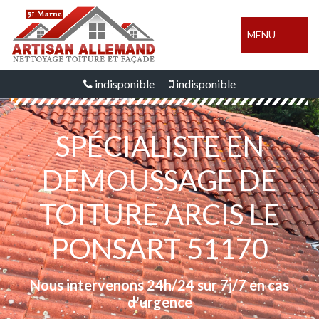
MENU
indisponible
indisponible
SPÉCIALISTE EN
DEMOUSSAGE DE
TOITURE ARCIS LE
PONSART 51170
Nous intervenons 24h/24 sur 7j/7 en cas
d'urgence