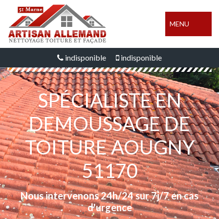
MENU
indisponible
indisponible
SPÉCIALISTE EN
DEMOUSSAGE DE
TOITURE AOUGNY
51170
Nous intervenons 24h/24 sur 7j/7 en cas
d'urgence